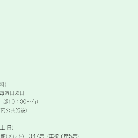
険料）
り毎週日曜日
（一部10：00～有）
市内公共施設）
（土.日）
(メルト) 347席（車椅子席5席）