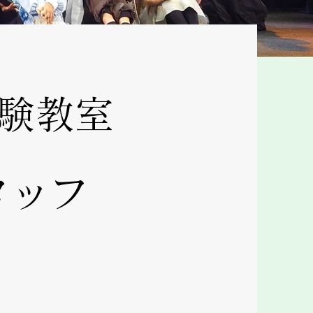
験教室
タッフ