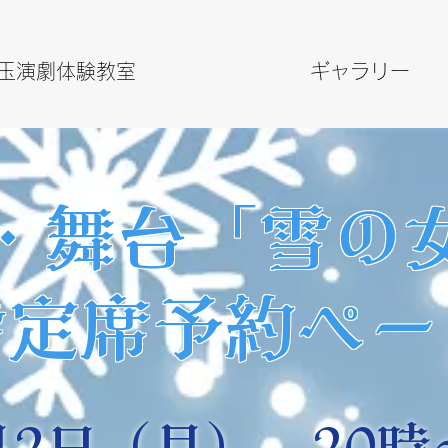
玉演劇体験教室
ギャラリー
・舞台「雪の
指定席予約ペー
月2日（月） 20時