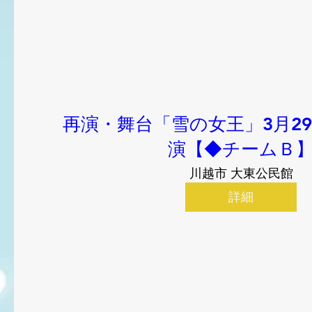
再演・舞台「雪の女王」3月29日
演【◆チームＢ
川越市 大東公民館
詳細