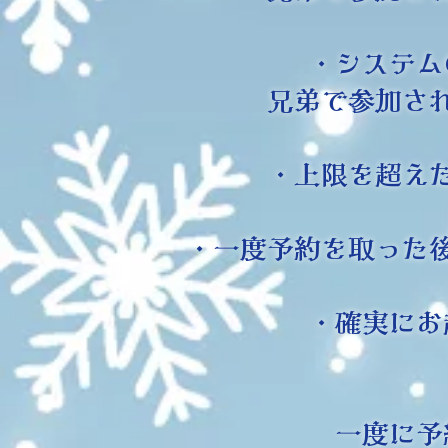
・システム
​兄弟で参加
・上限を超え
・一度予約を取った
・確実にお
一度に予