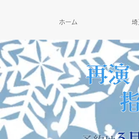
ホーム
埼
再演
​
3