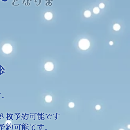
となりま
️
す。
８枚予約可能です
予約可能です。