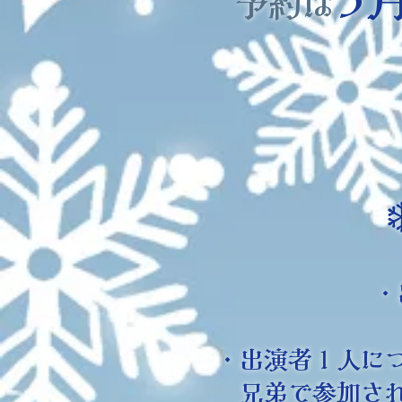
予約は
・
・出演者１人に
​兄弟で参加