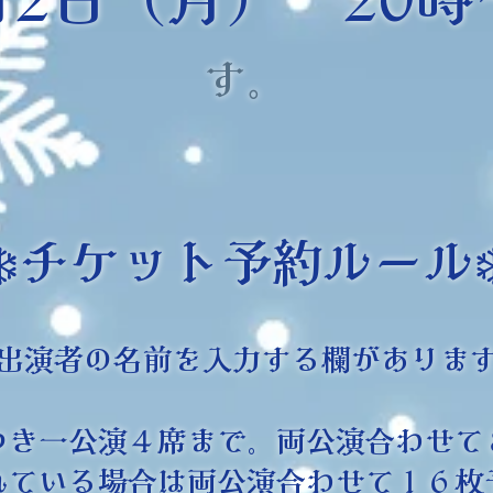
す。
❄️チケット予約ルール❄
出演者の名前を入力する欄がありま
つき一公演４席まで。
両公演合わせて
されている場合は両公演合わせて１６枚