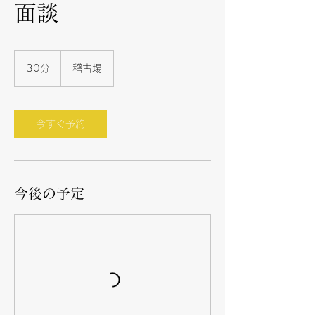
面談
30分
3
稽古場
0
分
今すぐ予約
今後の予定