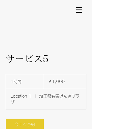
JPY (¥)
サービス5
1,000
円
1時間
1
￥1,000
時
Location 1
|
埼玉県名栗げんきプラ
ザ
今すぐ予約