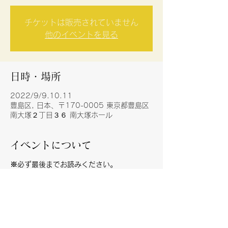
チケットは販売されていません
他のイベントを見る
日時・場所
2022/9/9.10.11
豊島区, 日本、〒170-0005 東京都豊島区
南大塚２丁目３６ 南大塚ホール
イベントについて
※必ず最後までお読みください。
《参加条件》7歳～18歳の男女
《募集定員》キャスト30名 スタッフ5名
《費用》保険料2,350円/衣装代5,000円
《練習場所》埼玉県川越市周辺施設※練習場
所詳細は参加者へ別途告知致します。
《稽古日程》週1回（毎週日曜日）10時～