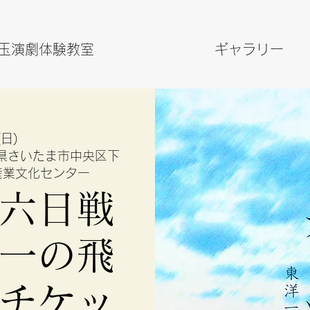
玉演劇体験教室
ギャラリー
日(日)
県さいたま市中央区下
市産業文化センター
六日戦
一の飛
チケッ