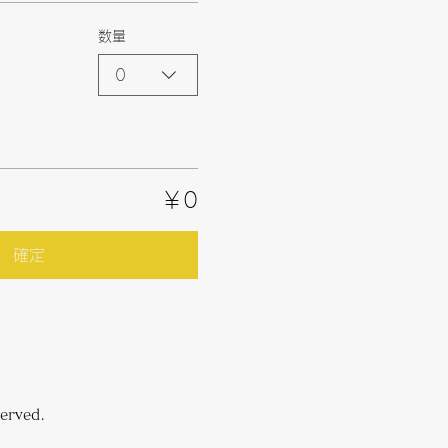
数量
0
￥0
確定
rved.