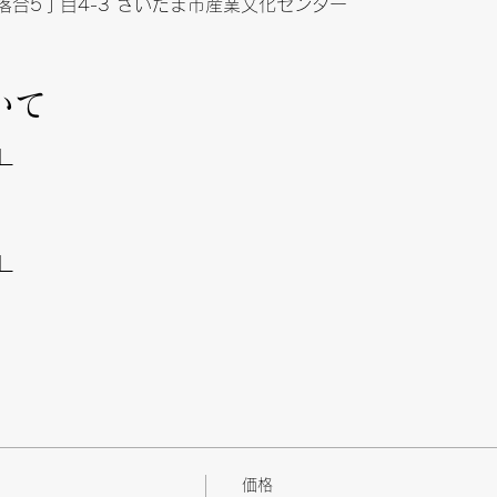
合5丁目4-3 さいたま市産業文化センター
いて
】
】
価格