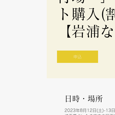
ト購入(
【岩浦な
申込
日時・場所
2023年8月12日(土)-13日