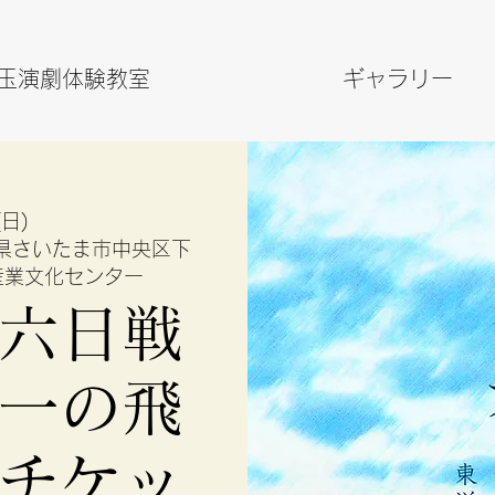
玉演劇体験教室
ギャラリー
日(日)
県さいたま市中央区下
市産業文化センター
六日戦
一の飛
チケッ