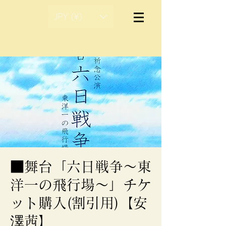
JPY (¥)
■舞台「六日戦争～東
洋一の飛行場〜」チケ
ット購入(割引用)【安
澤茜】