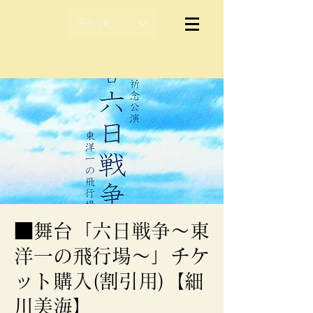
JPY (¥)
■舞台「六日戦争～東
洋一の飛行場〜」チケ
ット購入(割引用)【細
川美海】