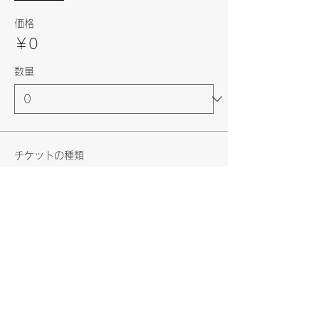
価格
￥0
数量
チケットの種類
【一般】8月13日（日）
17:30開演(123056)
価格
￥6,000
+チケット手数料￥150
数量