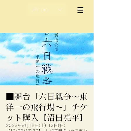
JPY (¥)
■舞台「六日戦争～東
洋一の飛行場〜」チケ
ット購入【沼田亮平】
2023年8月12日(土)-13日(日)