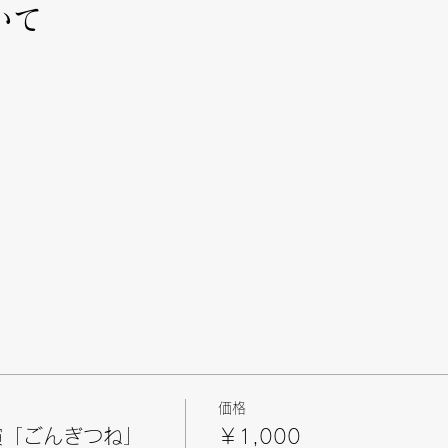
いて
ゃべり好きです。
はいろんな物とおはなしをしています。
価格
どうしようもありません。
演「ごんぎつね」
￥1,000