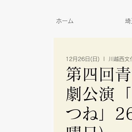
ホーム
埼
12月26日(日)
  |  
川越西文
第四回青
劇公演「
つね」2