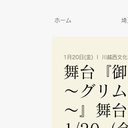
ホーム
埼
1月20日(金)
  |  
川越西文化
舞台『御
～グリム
～』舞