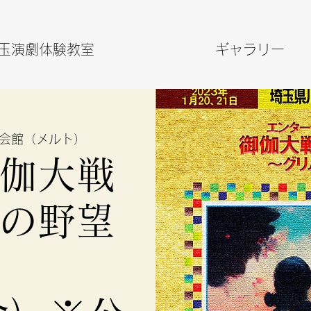
玉演劇体験教室
ギャラリー
会館（メルト）
伽大戦
の野望
台